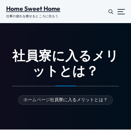
コ
Home Sweet Home
ン
テ
仕事の疲れを癒せるところに住もう
ン
ツ
に
ス
キ
社員寮に入るメリ
ッ
プ
ットとは？
ホームページ
社員寮に入るメリットとは？