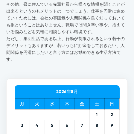
その他、寮に住んでいる先輩社員から様々な情報を聞くことが
出来るというのもメリットの一つでしょう。仕事を円滑に進め
ていくためには、会社の雰囲気や人間関係を良く知っておいて
も損ということはありません。職場では聞き辛い事や、抱えて
いる悩みなどを気軽に相談しやすい環境です。
ただし、集団生活である以上、行動が制限されるという若干の
デメリットもありますが、若いうちに貯金をしておきたい、人
間関係を円滑にしたいと言う方にはお勧めできる生活方法で
す。
2026年8月
月
火
水
木
金
土
日
1
2
3
4
5
6
7
8
9