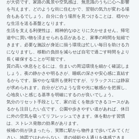
が大切です。家路の風景や空気感は、無意識のうちに心へ影響
を与えます。どのような街に住むかで、翌朝の気力が変わる場
合もあるでしょう。自分に合う場所を見つけることは、穏やか
な生活を送る基盤となります。
生活を支える利便性は、精神的なゆとりに欠かせません。帰宅
途中に買い物を済ませられる店があると、家事の時間を短縮で
きます。必要な施設が身近に揃う環境は忙しい毎日を助ける力
になりますし、移動の負担を減らせば自宅で過ごす時間をより
長く確保することが可能です。
質の高い休息をとるには、住まいの周辺環境を細かく確認しま
しょう。夜の静かさや明るさが、睡眠の深さや安心感に直結す
るからです。賑やかな場所も便利ですが、リラックスには静寂
が求められます。自分がどのような音や光に敏感かを把握し、
心地良いと感じる基準を明確にするのが良いでしょう。
気分のリセット手段として、家の近くを散歩できるコースがあ
るかも注目したい点です。公園や歩きやすい道があれば、休日
に外の空気を吸ってリフレッシュできます。体を動かす習慣
は、ストレス発散の効果があります。
候補の街が決まったら、実際に駅から物件まで歩いてみてくだ
さい。地図ではわからない、道の傾斜や人通りを体感できま