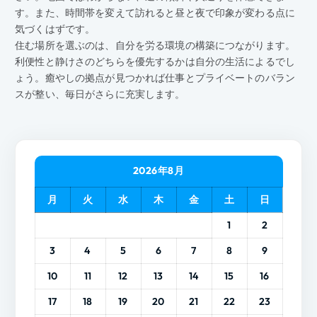
す。また、時間帯を変えて訪れると昼と夜で印象が変わる点に
気づくはずです。
住む場所を選ぶのは、自分を労る環境の構築につながります。
利便性と静けさのどちらを優先するかは自分の生活によるでし
ょう。癒やしの拠点が見つかれば仕事とプライベートのバラン
スが整い、毎日がさらに充実します。
2026年8月
月
火
水
木
金
土
日
1
2
3
4
5
6
7
8
9
10
11
12
13
14
15
16
17
18
19
20
21
22
23