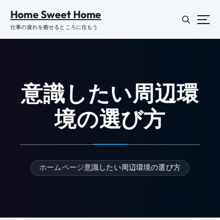
コ
Home Sweet Home
ン
テ
仕事の疲れを癒せるところに住もう
ン
ツ
に
ス
キ
意識したい周辺環
ッ
プ
境の選び方
ホームページ
意識したい周辺環境の選び方