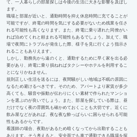
て、一人暮らしの部屋探しは今後の生活に大きな影響を及ぼし
ます。
職場と部屋が近いと、通勤時間を抑え休息時間に充てることが
可能ですが、終電の時間を気にする必要がないため残業を任さ
れる可能性も高くなります。また、終電に乗り遅れた同僚がい
れば泊めてくれと頼まれる可能性もあるでしょう。加えて、職
場で夜間にトラブルが発生した際、様子を見に行くよう指示さ
れることもありえます。
しかし、勤務先から遠のくと、通勤するために早く家を出る必
要があり、終電に乗り損ねればタクシーやホテルを利用するこ
とになりかねません。
規則正しい生活を送るには、夜間騒がしい地域は不眠の原因に
なるため避けるべきです。そのため、アパートより家賃が多少
高くても、騒音や振動が伝わりにくい素材で作られたマンショ
ンを選ぶのが良いでしょう。また、部屋を探している際は、昼
だけでなく夜の雰囲気も確かめておくことも大切です。近くに
飲み屋などがあれば、夜な夜な酔っぱらいに困らせられる可能
性もあるからです。
看護師の場合、夜勤があるため暗くなってから出勤することも
あります。そう考えると、安全面でも車で通勤できる職場を探