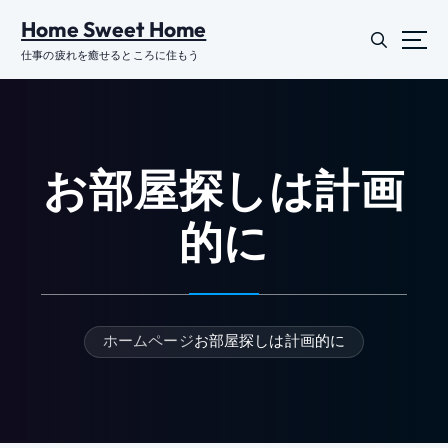
コ
Home Sweet Home
ン
テ
仕事の疲れを癒せるところに住もう
ン
ツ
に
ス
キ
お部屋探しは計画
ッ
プ
的に
ホームページ
お部屋探しは計画的に