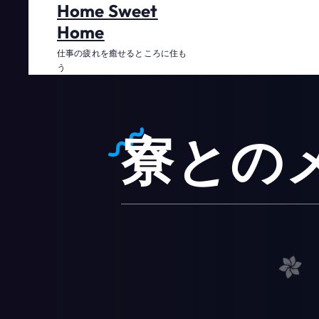
Home Sweet
コ
ン
Home
テ
仕事の疲れを癒せるところに住も
ン
う
ツ
に
ス
寮との
キ
ッ
プ