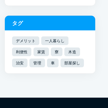
タグ
デメリット
一人暮らし
利便性
家賃
寮
木造
治安
管理
車
部屋探し